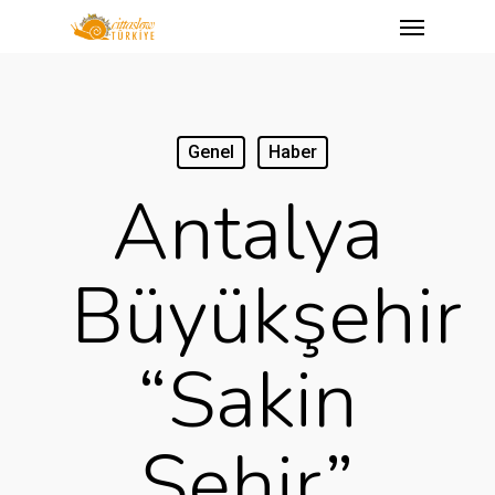
Menu
Skip
to
main
content
Genel
Haber
Antalya
Büyükşehir
“Sakin
Şehir”