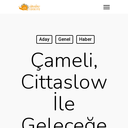
Menu
Skip
to
main
content
Aday
Genel
Haber
Çameli,
Cittaslow
İle
Geleceğe