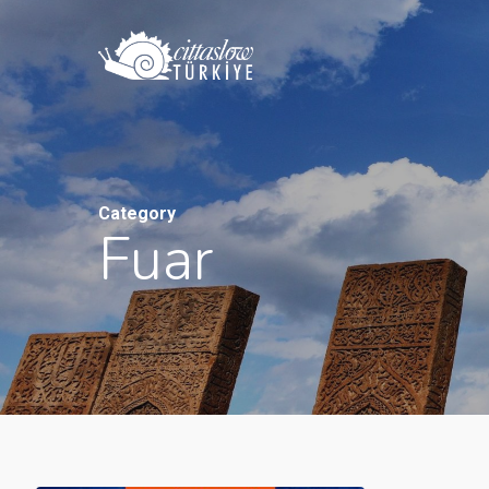
Skip
to
main
content
Category
Fuar