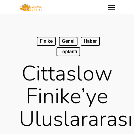
Menu
Skip
to
main
content
Finike
Genel
Haber
Toplantı
Cittaslow
Finike’ye
Uluslararası