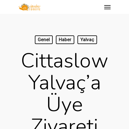
Menu
Skip
to
main
content
Genel
Haber
Yalvaç
Cittaslow
Yalvaç’a
Üye
Ziyareti