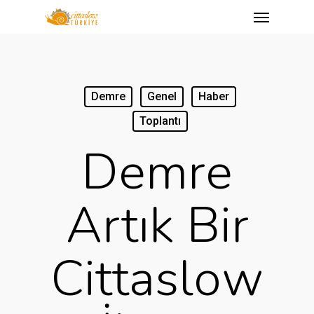
Menu
Skip
to
main
content
Demre
Genel
Haber
Toplantı
Demre
Artık Bir
Cittaslow