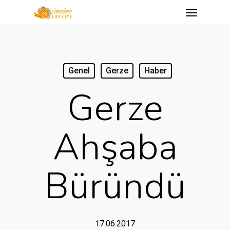
Menu
Skip
to
main
content
Genel
Gerze
Haber
Gerze
Ahşaba
Büründü
17.06.2017