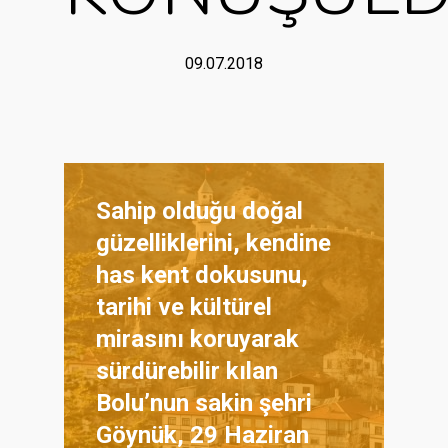
09.07.2018
Sahip olduğu doğal
güzelliklerini, kendine
has kent dokusunu,
tarihi ve kültürel
mirasını koruyarak
sürdürebilir kılan
Bolu’nun sakin şehri
Göynük, 29 Haziran