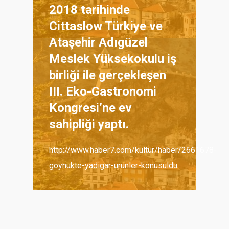
2018 tarihinde
Cittaslow Türkiye ve
Ataşehir Adıgüzel
Meslek Yüksekokulu iş
birliği ile gerçekleşen
III. Eko-Gastronomi
Kongresi’ne ev
sahipliği yaptı.
http://www.haber7.com/kultur/haber/2661678-
goynukte-yadigar-urunler-konusuldu